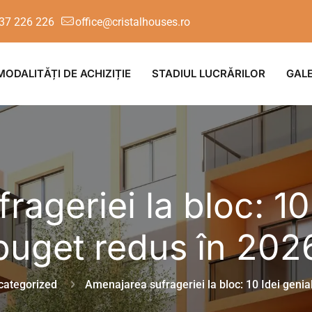
37 226 226
office@cristalhouses.ro
MODALITĂȚI DE ACHIZIȚIE
STADIUL LUCRĂRILOR
GALE
ageriei la bloc: 10
buget redus în 202
categorized
Amenajarea sufrageriei la bloc: 10 Idei genia