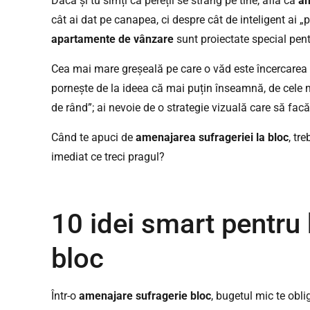
Dacă și tu simți că pereții se strâng pe tine, află că
am
cât ai dat pe canapea, ci despre cât de inteligent ai „p
apartamente de vânzare
sunt proiectate special pent
Cea mai mare greșeală pe care o văd este încercarea d
pornește de la ideea că mai puțin înseamnă, de cele m
de rând”; ai nevoie de o strategie vizuală care să facă
Când te apuci de
amenajarea sufrageriei la bloc
, tr
imediat ce treci pragul?
10 idei smart pentru
bloc
Într-o
amenajare sufragerie bloc
, bugetul mic te obli