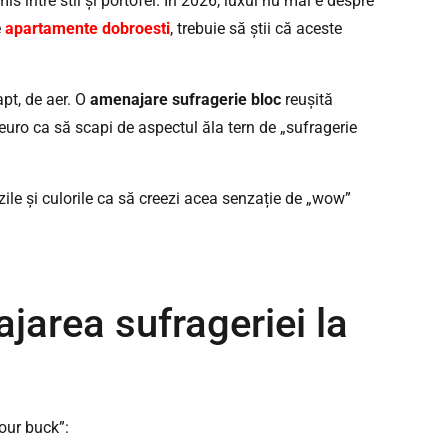
între stil și portofel. În 2026, luxul nu mai e despre
e
apartamente dobroesti
, trebuie să știi că aceste
pt, de aer. O
amenajare sufragerie bloc
reușită
euro ca să scapi de aspectul ăla tern de „sufragerie
nzile și culorile ca să creezi acea senzație de „wow”
jarea sufrageriei la
your buck”: