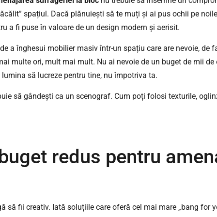
enajarea sufrageriei la bloc
nu trebuie să însemne un compromis 
ăcălit” spațiul. Dacă plănuiești să te muți și ai pus ochii pe noil
ru a fi puse în valoare de un design modern și aerisit.
e a înghesui mobilier masiv într-un spațiu care are nevoie, de fa
ai multe ori, mult mai mult. Nu ai nevoie de un buget de mii de 
 lumina să lucreze pentru tine, nu împotriva ta.
ebuie să gândești ca un scenograf. Cum poți folosi texturile, ogli
 buget redus pentru amena
gă să fii creativ. Iată soluțiile care oferă cel mai mare „bang for 