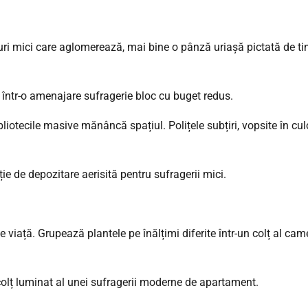
i mici care aglomerează, mai bine o pânză uriașă pictată de tine
liotecile masive mănâncă spațiul. Polițele subțiri, vopsite în cul
viață. Grupează plantele pe înălțimi diferite într-un colț al cam