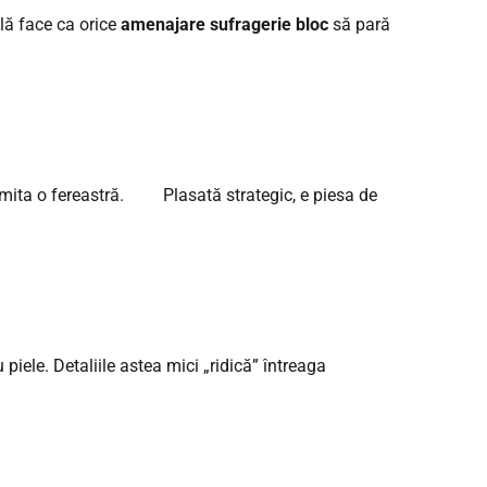
ală face ca orice
amenajare sufragerie bloc
să pară
 imita o fereastră. Plasată strategic, e piesa de
iele. Detaliile astea mici „ridică” întreaga