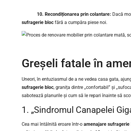
10. Recondiționarea prin colantare:
Dacă mobi
sufragerie bloc
fără a cumpăra piese noi.
Greșeli fatale în am
Uneori, în entuziasmul de a ne vedea casa gata, ajun
sufragerie bloc
, granița dintre „confortabil” și „sufo
sabotează planurile și cum să le repari înainte să sco
1. „Sindromul Canapelei Gig
Cea mai întâlnită eroare într-o
amenajare sufragerie 