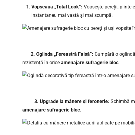
Vopseaua „Total Look”:
Vopsește pereții, plintel
instantaneu mai vastă și mai scumpă.
2. Oglinda „Fereastră Falsă”:
Cumpără o oglindă m
rezistență în orice
amenajare sufragerie bloc
.
3. Upgrade la mânere și feronerie:
Schimbă mâne
amenajare sufragerie bloc
.