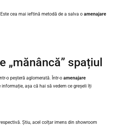
 Este cea mai ieftină metodă de a salva o
amenajare
re „mănâncă” spațiul
tr-o peșteră aglomerată. Într-o
amenajare
 informație, așa că hai să vedem ce greșeli îți
espectivă. Știu, acel colțar imens din showroom