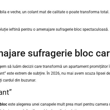
la e veche, un colant mat de calitate o poate transforma total.
enajare sufragerie bloc ca
gem să luăm decizii care transformă un apartament promițător în
cant” este extrem de subțire. În 2026, nu mai avem scuza lipsei de
ți cardul din buzunar.
ant”
bloc
este alegerea unei canapele mult prea mari pentru camera r