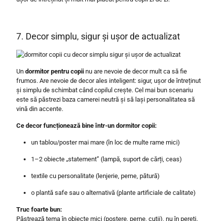
7. Decor simplu, sigur și ușor de actualizat
Un
dormitor pentru copii
nu are nevoie de decor mult ca să fie
frumos. Are nevoie de decor ales inteligent: sigur, ușor de întreținut
și simplu de schimbat când copilul crește. Cel mai bun scenariu
este să păstrezi baza camerei neutră și să lași personalitatea să
vină din accente.
Ce decor funcționează bine într-un dormitor copii:
un tablou/poster mai mare (în loc de multe rame mici)
1–2 obiecte „statement” (lampă, suport de cărți, ceas)
textile cu personalitate (lenjerie, perne, pătură)
o plantă safe sau o alternativă (plante artificiale de calitate)
Truc foarte bun:
Păstrează tema în obiecte mici (postere, perne, cutii), nu în pereți.