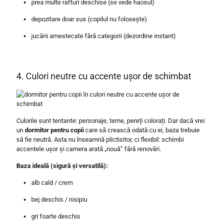
prea multe rafturi deschise (se vede haosul)
depozitare doar sus (copilul nu folosește)
jucării amestecate fără categorii (dezordine instant)
4. Culori neutre cu accente ușor de schimbat
Culorile sunt tentante: personaje, teme, pereți colorați. Dar dacă vrei
un
dormitor pentru copii
care să crească odată cu ei, baza trebuie
să fie neutră. Asta nu înseamnă plictisitor, ci flexibil: schimbi
accentele ușor și camera arată „nouă” fără renovări.
Baza ideală (sigură și versatilă):
alb cald / crem
bej deschis / nisipiu
gri foarte deschis