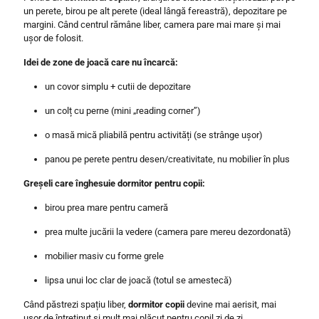
un perete, birou pe alt perete (ideal lângă fereastră), depozitare pe
margini. Când centrul rămâne liber, camera pare mai mare și mai
ușor de folosit.
Idei de zone de joacă care nu încarcă:
un covor simplu + cutii de depozitare
un colț cu perne (mini „reading corner”)
o masă mică pliabilă pentru activități (se strânge ușor)
panou pe perete pentru desen/creativitate, nu mobilier în plus
Greșeli care înghesuie dormitor pentru copii:
birou prea mare pentru cameră
prea multe jucării la vedere (camera pare mereu dezordonată)
mobilier masiv cu forme grele
lipsa unui loc clar de joacă (totul se amestecă)
Când păstrezi spațiu liber,
dormitor copii
devine mai aerisit, mai
ușor de întreținut și mult mai plăcut pentru copil zi de zi.