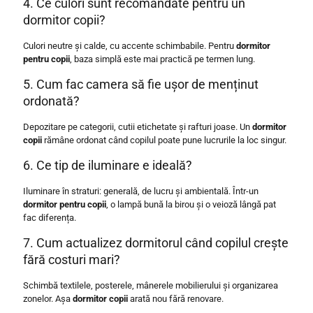
4. Ce culori sunt recomandate pentru un
dormitor copii?
Culori neutre și calde, cu accente schimbabile. Pentru
dormitor
pentru copii
, baza simplă este mai practică pe termen lung.
5. Cum fac camera să fie ușor de menținut
ordonată?
Depozitare pe categorii, cutii etichetate și rafturi joase. Un
dormitor
copii
rămâne ordonat când copilul poate pune lucrurile la loc singur.
6. Ce tip de iluminare e ideală?
Iluminare în straturi: generală, de lucru și ambientală. Într-un
dormitor pentru copii
, o lampă bună la birou și o veioză lângă pat
fac diferența.
7. Cum actualizez dormitorul când copilul crește
fără costuri mari?
Schimbă textilele, posterele, mânerele mobilierului și organizarea
zonelor. Așa
dormitor copii
arată nou fără renovare.