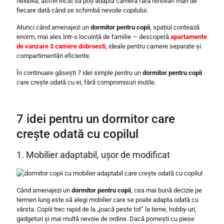
flexibilă, astfel încât să poți adapta camera fără renovări mari de
fiecare dată când se schimbă nevoile copilului.
Atunci când amenajezi un
dormitor pentru copii
, spațiul contează
enorm, mai ales într-o locuință de familie — descoperă
apartamente
de vanzare 3 camere dobroesti
, ideale pentru camere separate și
compartimentări eficiente.
În continuare găsești 7 idei simple pentru un
dormitor pentru copii
care crește odată cu ei, fără compromisuri inutile.
7 idei pentru un dormitor care
crește odată cu copilul
1. Mobilier adaptabil, ușor de modificat
Când amenajezi un
dormitor pentru copii
, cea mai bună decizie pe
termen lung este să alegi mobilier care se poate adapta odată cu
vârsta. Copiii trec rapid de la „joacă peste tot” la teme, hobby-uri,
gadgeturi și mai multă nevoie de ordine. Dacă pornești cu piese