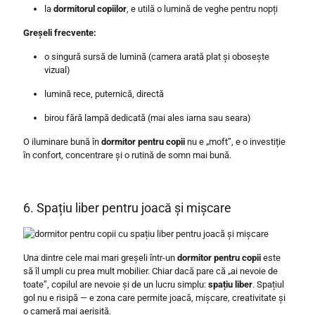
la
dormitorul copiilor
, e utilă o lumină de veghe pentru nopți
Greșeli frecvente:
o singură sursă de lumină (camera arată plat și obosește
vizual)
lumină rece, puternică, directă
birou fără lampă dedicată (mai ales iarna sau seara)
O iluminare bună în
dormitor pentru copii
nu e „moft”, e o investiție
în confort, concentrare și o rutină de somn mai bună.
6. Spațiu liber pentru joacă și mișcare
Una dintre cele mai mari greșeli într-un
dormitor pentru copii
este
să îl umpli cu prea mult mobilier. Chiar dacă pare că „ai nevoie de
toate”, copilul are nevoie și de un lucru simplu:
spațiu liber
. Spațiul
gol nu e risipă — e zona care permite joacă, mișcare, creativitate și
o cameră mai aerisită.