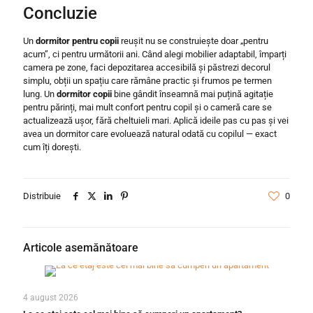
Concluzie
Un
dormitor pentru copii
reușit nu se construiește doar „pentru
acum”, ci pentru următorii ani. Când alegi mobilier adaptabil, împarți
camera pe zone, faci depozitarea accesibilă și păstrezi decorul
simplu, obții un spațiu care rămâne practic și frumos pe termen
lung. Un
dormitor copii
bine gândit înseamnă mai puțină agitație
pentru părinți, mai mult confort pentru copil și o cameră care se
actualizează ușor, fără cheltuieli mari. Aplică ideile pas cu pas și vei
avea un dormitor care evoluează natural odată cu copilul — exact
cum îți dorești.
Distribuie
0
Articole asemănătoare
4 august 2026