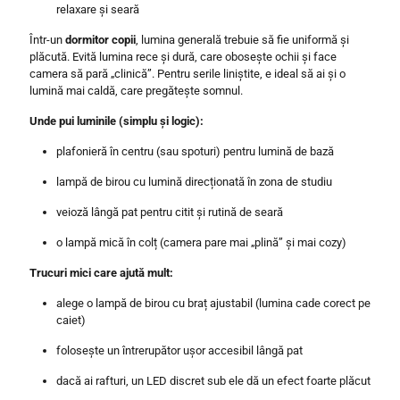
relaxare și seară
Într-un
dormitor copii
, lumina generală trebuie să fie uniformă și
plăcută. Evită lumina rece și dură, care obosește ochii și face
camera să pară „clinică”. Pentru serile liniștite, e ideal să ai și o
lumină mai caldă, care pregătește somnul.
Unde pui luminile (simplu și logic):
plafonieră în centru (sau spoturi) pentru lumină de bază
lampă de birou cu lumină direcționată în zona de studiu
veioză lângă pat pentru citit și rutină de seară
o lampă mică în colț (camera pare mai „plină” și mai cozy)
Trucuri mici care ajută mult:
alege o lampă de birou cu braț ajustabil (lumina cade corect pe
caiet)
folosește un întrerupător ușor accesibil lângă pat
dacă ai rafturi, un LED discret sub ele dă un efect foarte plăcut