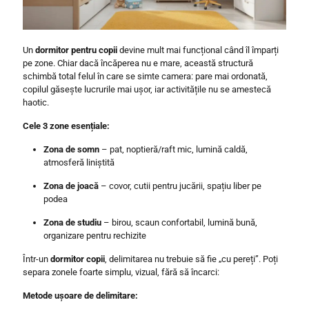
Un
dormitor pentru copii
devine mult mai funcțional când îl împarți
pe zone. Chiar dacă încăperea nu e mare, această structură
schimbă total felul în care se simte camera: pare mai ordonată,
copilul găsește lucrurile mai ușor, iar activitățile nu se amestecă
haotic.
Cele 3 zone esențiale:
Zona de somn
– pat, noptieră/raft mic, lumină caldă,
atmosferă liniștită
Zona de joacă
– covor, cutii pentru jucării, spațiu liber pe
podea
Zona de studiu
– birou, scaun confortabil, lumină bună,
organizare pentru rechizite
Într-un
dormitor copii
, delimitarea nu trebuie să fie „cu pereți”. Poți
separa zonele foarte simplu, vizual, fără să încarci:
Metode ușoare de delimitare: