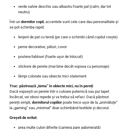
verde salvie deschis sau albastru foarte pal (calm, dar tot
neutru)
Într-un
dormitor copii
, accentele sunt cele care dau personalitate și
se pot schimba rapid:
lenjerii de pat cu temă (pe care o schimbi când copilul crește)
perne decorative, pături, covor
postere/tablouri (foarte ușor de înlocuit)
stickere de perete (mai bine decât vopsea cu personaje)
lămpi colorate sau obiecte mici statement
Truc: păstrează „tema” în obiecte mici, nu în pereți
Dacă vopsești un perete într-o culoare puternică sau pui tapet
încărcat, vei obosi repede și va trebui să refaci. Dacă păstrezi
pereții simpli,
dormitorul copiilor
poate trece ușor de la „animăluțe”
la „gaming” sau „minimal” doar schimbând textilele și decorul.
Greșeli de evitat:
prea multe culori diferite (camera pare aglomerată)