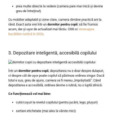
prea multe obiecte la vedere (camera pare mai mică și devine
greu de întreținut)
Cu mobilier adaptabil și zone clare, camera rămâne practică ani la
rând. Exact asta vrei într-un
dormitor pentru copii
: să fie frumos
acum, dar și ușor de actualizat mai târziu. Cititi si:
Amenajare
bucătărie rustică în 2026
.
3. Depozitare inteligentă, accesibilă copilului
Într-un
dormitor pentru copii
, depozitarea nu e doar despre dulapuri,
ci despre cât de ușor poate copilul să păstreze ordinea singur. Dacă
totul e sus, greu de ajuns, camera va fi mereu „împrăștiată”. Când
depozitarea e accesibilă, ordinea devine o rutină, nu o luptă zilnică.
Ce funcționează cel mai bine:
cutii/coșuri la nivelul copilului (pentru jucării, lego, plușuri)
sertare etichetate (mai ales la vârste mici)