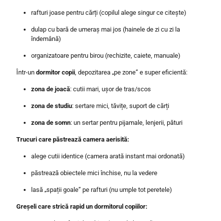
rafturi joase pentru cărți (copilul alege singur ce citește)
dulap cu bară de umeraș mai jos (hainele de zi cu zi la
îndemână)
organizatoare pentru birou (rechizite, caiete, manuale)
Într-un
dormitor copii
, depozitarea „pe zone” e super eficientă:
zona de joacă
: cutii mari, ușor de tras/scos
zona de studiu
: sertare mici, tăvițe, suport de cărți
zona de somn
: un sertar pentru pijamale, lenjerii, pături
Trucuri care păstrează camera aerisită:
alege cutii identice (camera arată instant mai ordonată)
păstrează obiectele mici închise, nu la vedere
lasă „spații goale” pe rafturi (nu umple tot peretele)
Greșeli care strică rapid un dormitorul copiilor: