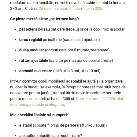
modulare sau extensibile, nu vei fi nevoit să schimbi totul la fiecare
2–3 ani. Cititi si:
Ce culori se poartă în dormitor în 2026
.
Ce piese merită alese „pe termen lung”:
pat extensibil
sau pat care trece ușor de la copil mic la școlar
birou reglabil
pe înălțime (sau cu blat ajustabil)
dulap modular
(corpuri care pot fi mutate/rearanjate)
rafturi ajustabile
(să urce pe măsură ce copilul crește)
comodă cu sertare
(utilă și la 3 ani, și la 13 ani)
Într-un
dormitor copii
, mobilierul adaptabil te ajută și la organizare,
nu doar la buget. De exemplu, la început contează mai mult zona de
depozitare pentru jucării, iar mai târziu devin importante sertarele
pentru rechizite, cărți și haine. Cititi si:
Dormitor rustic în 2026: idei
de amenajare calde și elegante
.
Mic checklist înainte să cumperi:
e stabil și poate fi prins de perete (rafturi/dulapuri)?
are colțuri rotunjite sau muchii safe?