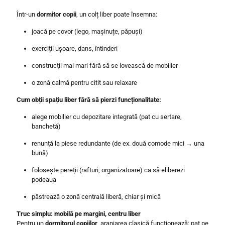
Într-un
dormitor copii
, un colț liber poate însemna:
joacă pe covor (lego, mașinuțe, păpuși)
exerciții ușoare, dans, întinderi
construcții mai mari fără să se lovească de mobilier
o zonă calmă pentru citit sau relaxare
Cum obții spațiu liber fără să pierzi funcționalitate:
alege mobilier cu depozitare integrată (pat cu sertare,
banchetă)
renunță la piese redundante (de ex. două comode mici → una
bună)
folosește pereții (rafturi, organizatoare) ca să eliberezi
podeaua
păstrează o zonă centrală liberă, chiar și mică
Truc simplu: mobilă pe margini, centru liber
Pentru un
dormitorul copiilor
, aranjarea clasică funcționează: pat pe