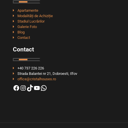
Apartamente
Modalități de Achiziție
Stadiul Lucrărilor
Galerie Foto
Blog
Contact
Contact
+40 737 226 226
Strada Balantei nr 21, Dobroesti, Ilfov
office@cristalhouses.ro
Facebook
Instagram
TikTok
YouTube
WhatsApp