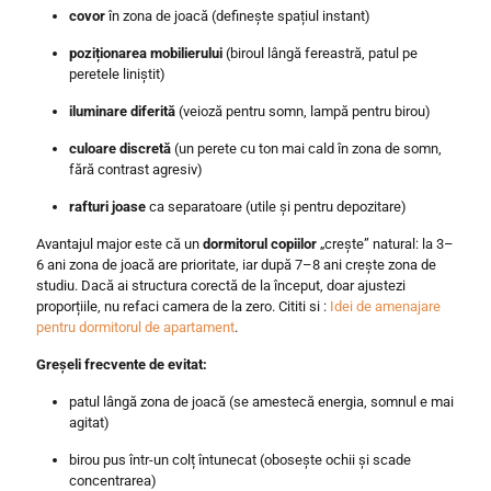
covor
în zona de joacă (definește spațiul instant)
poziționarea mobilierului
(biroul lângă fereastră, patul pe
peretele liniștit)
iluminare diferită
(veioză pentru somn, lampă pentru birou)
culoare discretă
(un perete cu ton mai cald în zona de somn,
fără contrast agresiv)
rafturi joase
ca separatoare (utile și pentru depozitare)
Avantajul major este că un
dormitorul copiilor
„crește” natural: la 3–
6 ani zona de joacă are prioritate, iar după 7–8 ani crește zona de
studiu. Dacă ai structura corectă de la început, doar ajustezi
proporțiile, nu refaci camera de la zero. Cititi si :
Idei de amenajare
pentru dormitorul de apartament
.
Greșeli frecvente de evitat:
patul lângă zona de joacă (se amestecă energia, somnul e mai
agitat)
birou pus într-un colț întunecat (obosește ochii și scade
concentrarea)