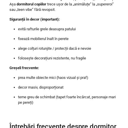
Așa
dormitorul copiilor
trece ușor de la „animăluțe” la „supereroi”
sau „teen vibe” fără revopsit.
Siguranță în decor (important):
evită rafturile grele deasupra patului
fixează mobilierul înalt în perete
alege colțuri rotunjite / protecții dacă e nevoie
folosește decorațiuni rezistente, nu fragile
Greșeli frecvente:
prea multe obiecte mici (haos vizual și praf)
decor masiv, disproporționat
teme greu de schimbat (tapet foarte încărcat, personaje mari
pe pereți)
Întrebări frecvente despre dormitor